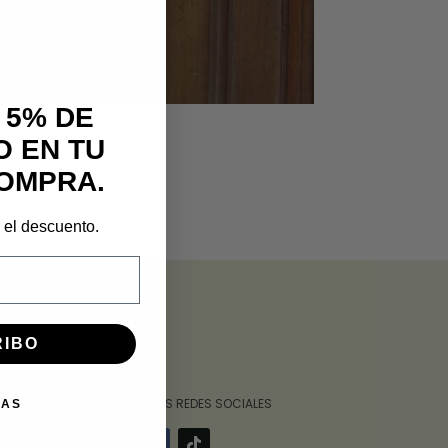
 5% DE
 EN TU
OMPRA.
r el descuento.
RIBO
‎ ‎ ‎ ‎ ‎ ‎‎ ‎ SÍGUENOS POR NUESTRAS REDES SOCIALES
IAS