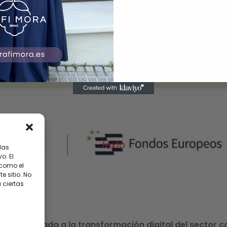
GUÍA DE TALLAS
POLÍTICA DEVOLUCIÓN
BLOG
las
o. El
 como el
 sitio. No
 ciertas
ión destinada a la transformación digital del sector 