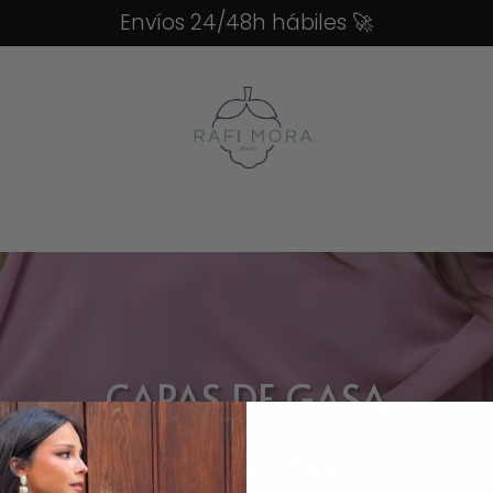
Envíos 24/48h hábiles
🚀
CAPAS DE GASA
(ver colores)