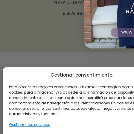
PLAZA DE ESPAÑA, 10 21003 HUELVA
959231492 – 625702928
Gestionar consentimiento
Para ofrecer las mejores experiencias, utilizamos tecnologías como 
cookies para almacenar y/o acceder a la información del dispositiv
consentimiento de estas tecnologías nos permitirá procesar datos
comportamiento de navegación o las identificaciones únicas en este
consentir o retirar el consentimiento, puede afectar negativamente a
características y funciones.
Gestionar los servicios
Roalulo Brand 09 ha sido beneficiaria de subvenc