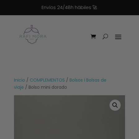
Envíos 24/48h hábiles
🚀
Inicio
/
COMPLEMENTOS
/
Bolsos I Bolsas de
viaje
/ Bolso mini dorado