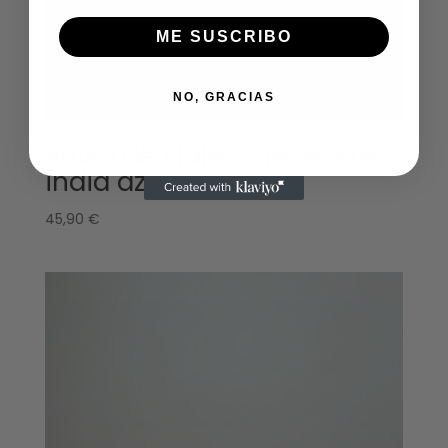
ME SUSCRIBO
NO, GRACIAS
Bolsa de viaje + neceseres
india azul
45,90
€