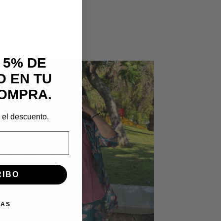
 5% DE
 EN TU
OMPRA.
r el descuento.
RIBO
IAS