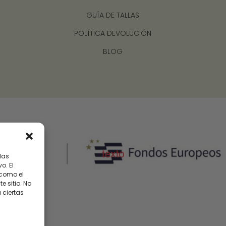
GUÍA DE TALLAS
POLÍTICA DEVOLUCIÓN
BLOG
las
o. El
 como el
 sitio. No
 ciertas