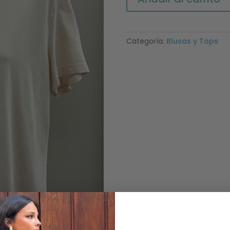
crudo
cantidad
Categoría:
Blusas y Tops