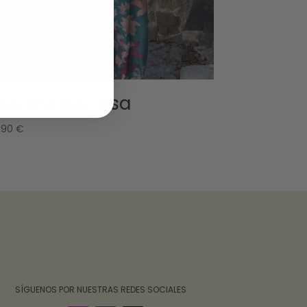
op encaje rosa
,90
€
‎ ‎ ‎ ‎ ‎ ‎‎ ‎ SÍGUENOS POR NUESTRAS REDES SOCIALES