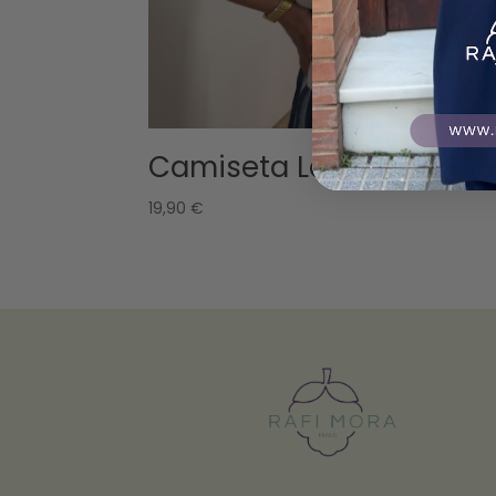
Camiseta Langosta
19,90
€