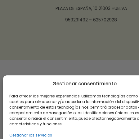
PLAZA DE ESPAÑA, 10 21003 HUELVA
959231492 – 625702928
Gestionar consentimiento
Para ofrecer las mejores experiencias, utilizamos tecnologías como 
cookies para almacenar y/o acceder a la información del dispositiv
consentimiento de estas tecnologías nos permitirá procesar datos
comportamiento de navegación o las identificaciones únicas en este
consentir o retirar el consentimiento, puede afectar negativamente a
características y funciones.
Gestionar los servicios