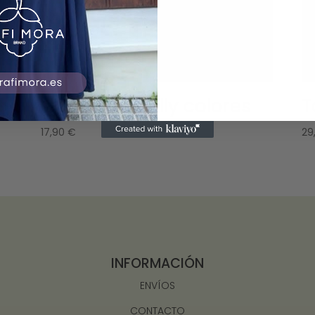
Camiseta Holly colores
T
17,90
€
29
INFORMACIÓN
ENVÍOS
CONTACTO