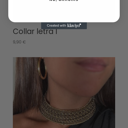
Collar letra l
9,90
€