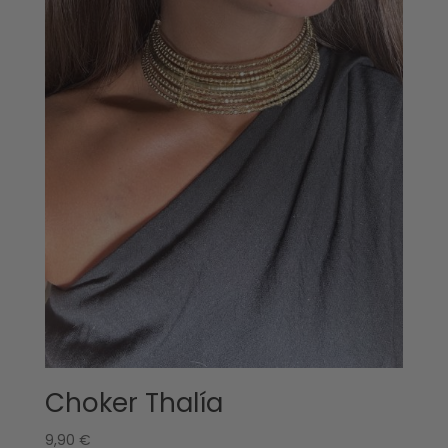
Choker Thalía
9,90
€