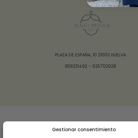
PLAZA DE ESPAÑA, 10 21003 HUELVA
959231492 – 625702928
Gestionar consentimiento