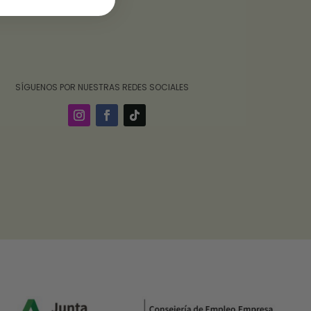
‎ ‎ ‎ ‎ ‎ ‎‎ ‎ SÍGUENOS POR NUESTRAS REDES SOCIALES