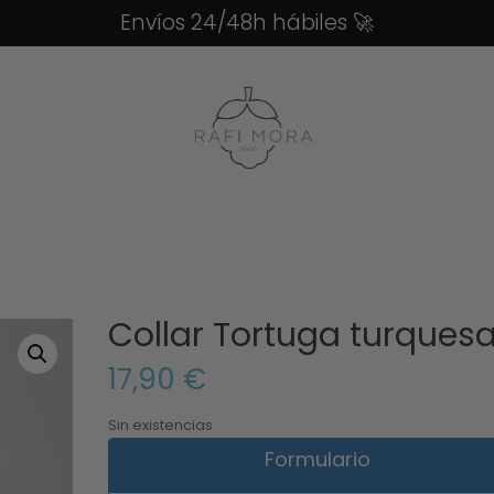
Envíos 24/48h hábiles
🚀
Collar Tortuga turques
17,90
€
Sin existencias
Formulario