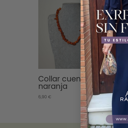
Collar cuentas
Co
naranja
14,
6,90
€