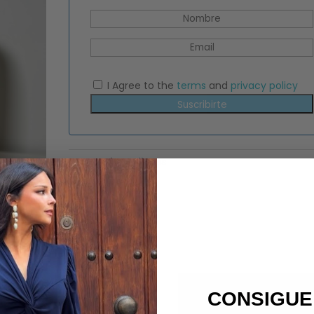
I Agree to the
terms
and
privacy policy
Suscribirte
Categoría:
Collares
CONSIGUE