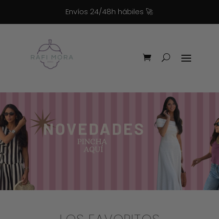
Envíos 24/48h hábiles
🚀