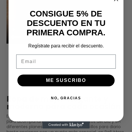
CONSIGUE 5% DE
DESCUENTO EN TU
PRIMERA COMPRA.
Regístrate para recibir el descuento.
Email
ME SUSCRIBO
Ropa de mujer elegante y
NO, GRACIAS
moderna para cada ocasión
En nuestra tienda online reunimos prendas pensadas
para acompañarte en distintos momentos del día y en
diferentes planes. Desde looks más sencillos para diario