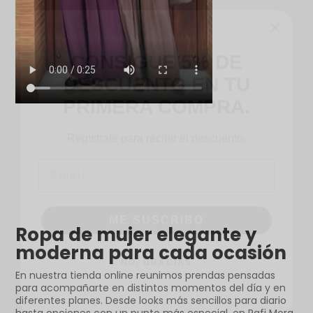
CONSIGUE 5% DE
DESCUENTO EN TU
PRIMERA COMPRA.
Regístrate para recibir el descuento.
Email
ME SUSCRIBO
Ropa de mujer elegante y
NO, GRACIAS
moderna para cada ocasión
En nuestra tienda online reunimos prendas pensadas
para acompañarte en distintos momentos del día y en
diferentes planes. Desde looks más sencillos para diario