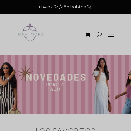
Envíos 24/48h hábiles
🚀