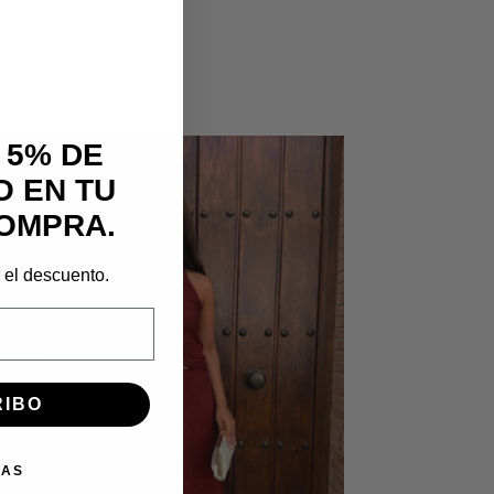
 5% DE
 EN TU
OMPRA.
r el descuento.
RIBO
IAS