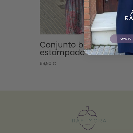
Conjunto bomber
estampado
69,90
€