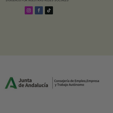
‎ ‎ ‎ ‎ ‎ ‎‎ ‎ SÍGUENOS POR NUESTRAS REDES SOCIALES