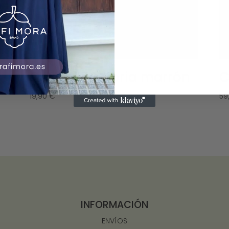
Camisa Victoria marrón
C
19,90
€
59
INFORMACIÓN
ENVÍOS