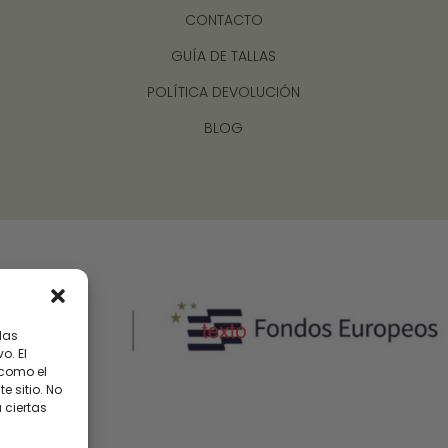
CONTACTO
GUÍA DE TALLAS
POLÍTICA DEVOLUCIÓN
BLOG
las
o. El
 como el
 sitio. No
 ciertas