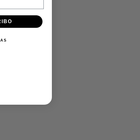
K
RIBO
IAS