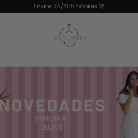
Envíos 24/48h hábiles
🚀