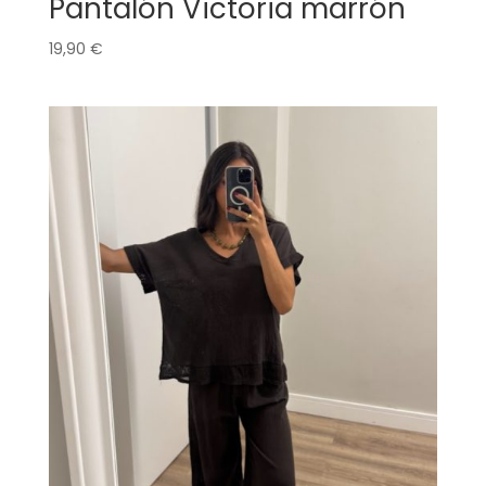
Pantalón Victoria marrón
19,90
€
CONSIGUE 5% DE
DESCUENTO EN TU
PRIMERA COMPRA.
Regístrate para recibir el descuento.
Email