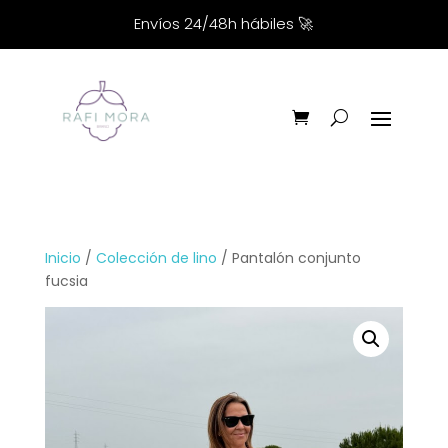
Envíos 24/48h hábiles
🚀
Inicio
/
Colección de lino
/ Pantalón conjunto
fucsia