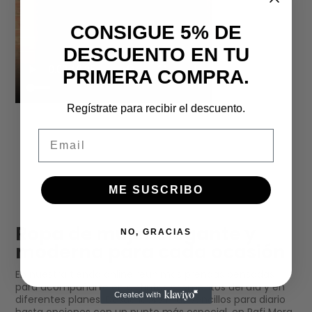
CONSIGUE 5% DE
DESCUENTO EN TU
PRIMERA COMPRA.
Regístrate para recibir el descuento.
Email
ME SUSCRIBO
Ropa de mujer elegante y
NO, GRACIAS
moderna para cada ocasión
En nuestra tienda online reunimos prendas pensadas
para acompañarte en distintos momentos del día y en
diferentes planes. Desde looks más sencillos para diario