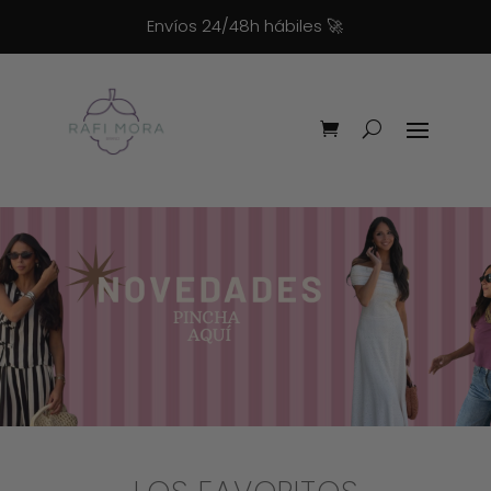
Envíos 24/48h hábiles
🚀