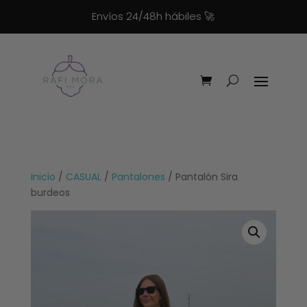
Envíos 24/48h hábiles
🚀
Inicio
/
CASUAL
/
Pantalones
/ Pantalón Sira
burdeos