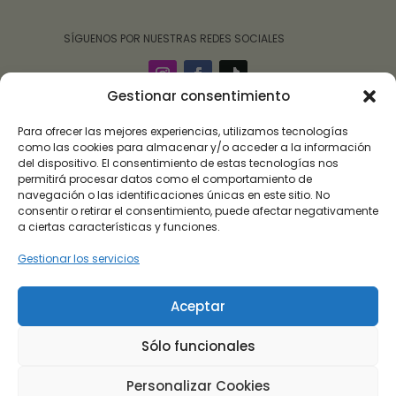
‎ ‎ ‎ ‎ ‎ ‎‎ ‎ SÍGUENOS POR NUESTRAS REDES SOCIALES
Gestionar consentimiento
Para ofrecer las mejores experiencias, utilizamos tecnologías
como las cookies para almacenar y/o acceder a la información
del dispositivo. El consentimiento de estas tecnologías nos
permitirá procesar datos como el comportamiento de
navegación o las identificaciones únicas en este sitio. No
consentir o retirar el consentimiento, puede afectar negativamente
a ciertas características y funciones.
Gestionar los servicios
Roalulo Brand 09 ha sido beneficiaria de subvención
destinada a la transformación digital del sector
Aceptar
comercial y artesano en Andalucía, para la mejora del
grado de digitalización, implantación de soluciones
Sólo funcionales
para la transformación digital y la mejora de la
seguridad y fiabilidad de los procesos.
Personalizar Cookies