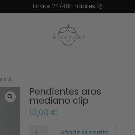
Envíos 24/48h hábiles
🚀
o clip
Pendientes aros
mediano clip
10,00
€
Pendientes
Añadir al carrito
aros