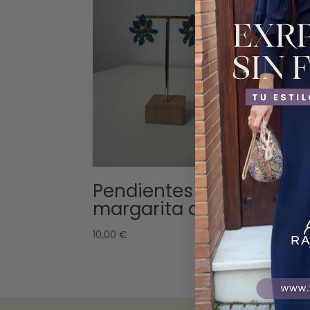
Pendientes
Pe
margarita azul
m
10,00
€
10,