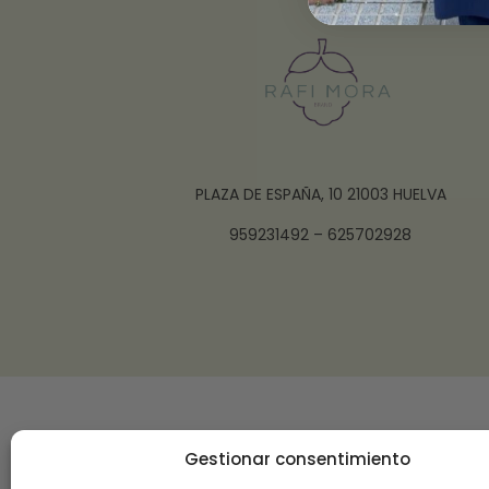
PLAZA DE ESPAÑA, 10 21003 HUELVA
959231492 – 625702928
Gestionar consentimiento