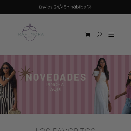
Envíos 24/48h hábiles
🚀