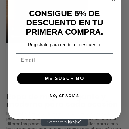
CONSIGUE 5% DE
DESCUENTO EN TU
PRIMERA COMPRA.
Regístrate para recibir el descuento.
Email
ME SUSCRIBO
Ropa de mujer elegante y
NO, GRACIAS
moderna para cada ocasión
En nuestra tienda online reunimos prendas pensadas
para acompañarte en distintos momentos del día y en
diferentes planes. Desde looks más sencillos para diario