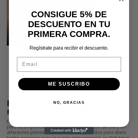
CONSIGUE 5% DE
DESCUENTO EN TU
PRIMERA COMPRA.
Regístrate para recibir el descuento.
Email
ME SUSCRIBO
Ropa de mujer elegante y
NO, GRACIAS
moderna para cada ocasión
En nuestra tienda online reunimos prendas pensadas
para acompañarte en distintos momentos del día y en
diferentes planes. Desde looks más sencillos para diario