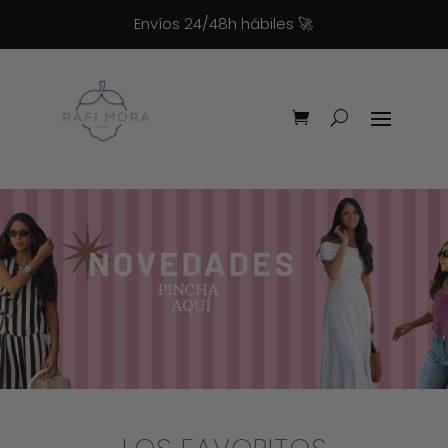
Envíos 24/48h hábiles
🚀