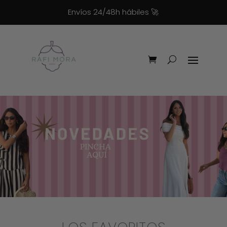
Envíos 24/48h hábiles
🚀