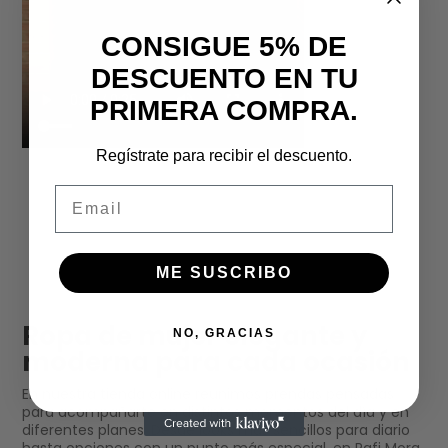
CONSIGUE 5% DE
DESCUENTO EN TU
PRIMERA COMPRA.
Regístrate para recibir el descuento.
Email
ME SUSCRIBO
Ropa de mujer elegante y
NO, GRACIAS
moderna para cada ocasión
En nuestra tienda online reunimos prendas pensadas
para acompañarte en distintos momentos del día y en
diferentes planes. Desde looks más sencillos para diario