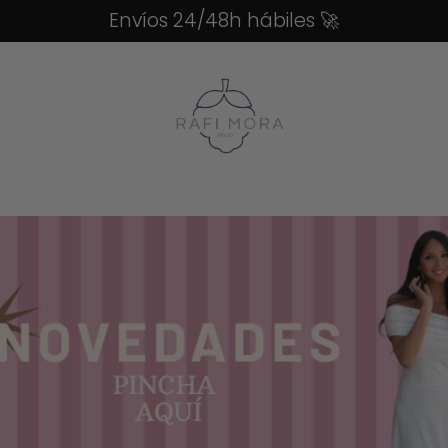
Envíos 24/48h hábiles
🚀