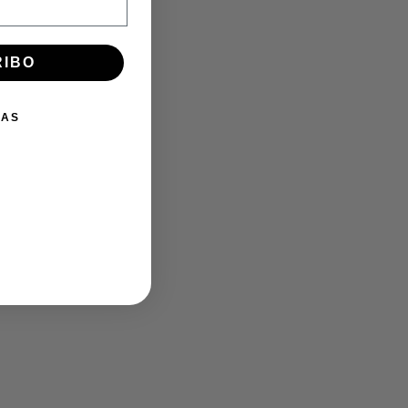
K
RIBO
IAS