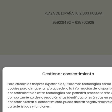
PLAZA DE ESPAÑA, 10 21003 HUELVA
959231492 – 625702928
Gestionar consentimiento
Para ofrecer las mejores experiencias, utilizamos tecnologías como 
cookies para almacenar y/o acceder a la información del dispositiv
consentimiento de estas tecnologías nos permitirá procesar datos
comportamiento de navegación o las identificaciones únicas en este
consentir o retirar el consentimiento, puede afectar negativamente a
características y funciones.