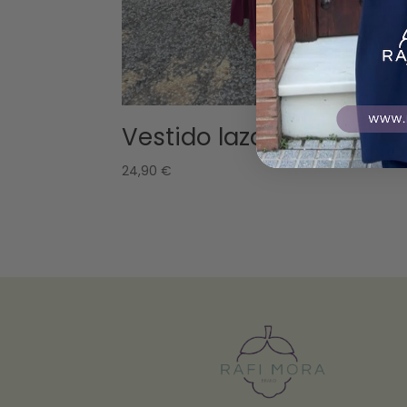
Vestido lazada burdeos
24,90
€