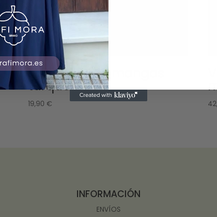
Vestido Dina mangas
V
turquesa
m
19,90
€
42
INFORMACIÓN
ENVÍOS