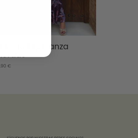
estido Esperanza
orado
,90
€