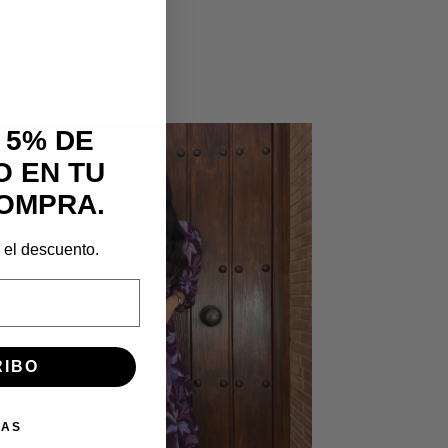
 5% DE
 EN TU
OMPRA.
r el descuento.
RIBO
IAS