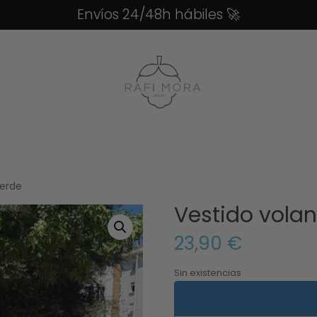
Envíos 24/48h hábiles
🚀
verde
Vestido volan
23,90
€
Sin existencias