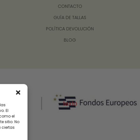
CONTACTO
GUÍA DE TALLAS
POLÍTICA DEVOLUCIÓN
BLOG
las
o. El
 como el
 sitio. No
 ciertas