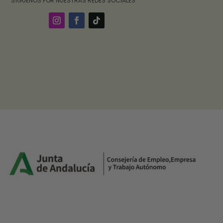
‎ ‎ ‎ ‎ ‎ ‎‎ ‎ SÍGUENOS POR NUESTRAS REDES SOCIALES