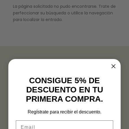
La página solicitada no pudo encontrarse. Trate de
perfeccionar su búsqueda o utilice la navegación
para localizar la entrada.
CONSIGUE 5% DE
DESCUENTO EN TU
PRIMERA COMPRA.
PLAZA DE ESPAÑA, 10 21003 HUELVA
Regístrate para recibir el descuento.
959231492 – 625702928
Email