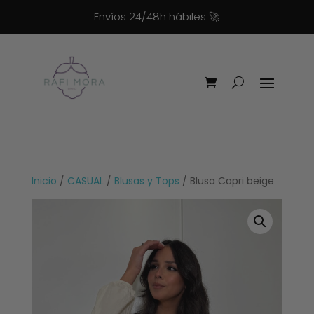
Envíos 24/48h hábiles
🚀
Inicio
/
CASUAL
/
Blusas y Tops
/ Blusa Capri beige