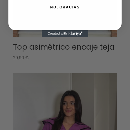
NO, GRACIAS
Top asimétrico encaje teja
29,90
€