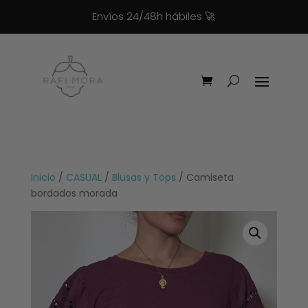
Envíos 24/48h hábiles
🚀
Inicio
/
CASUAL
/
Blusas y Tops
/ Camiseta
bordados morada