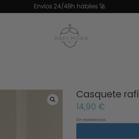
Envíos 24/48h hábiles
🚀
Casquete raf
14,90
€
Sin existencias