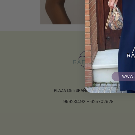
PLAZA DE ESPAÑA, 10 21003 HUELVA
959231492 – 625702928