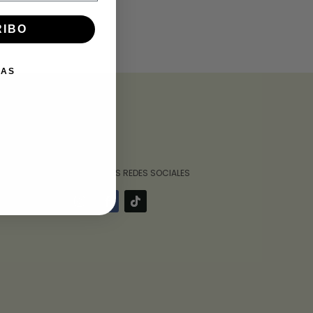
RIBO
IAS
‎ ‎ ‎ ‎ ‎ ‎‎ ‎ SÍGUENOS POR NUESTRAS REDES SOCIALES