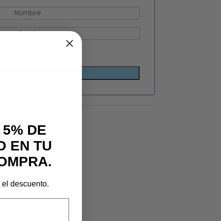
and
privacy policy
Suscribirte
 5% DE
 EN TU
OMPRA.
r el descuento.