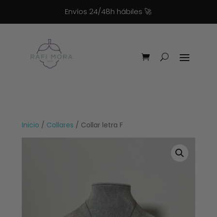
Envíos 24/48h hábiles
🚀
Inicio
/
Collares
/ Collar letra F