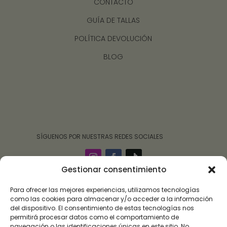
CONTACTO
GUÍA DE TALLAS
POLÍTICA DEVOLUCIÓN
BLOG
‎ ‎ ‎ ‎ ‎ ‎‎ ‎ SÍGUENOS POR NUESTRAS REDES SOCIALES
Gestionar consentimiento
Para ofrecer las mejores experiencias, utilizamos tecnologías
como las cookies para almacenar y/o acceder a la información
del dispositivo. El consentimiento de estas tecnologías nos
permitirá procesar datos como el comportamiento de
navegación o las identificaciones únicas en este sitio. No