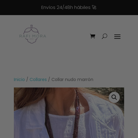
Envíos 24/48h hábiles
🚀
Inicio
/
Collares
/ Collar nudo marrón