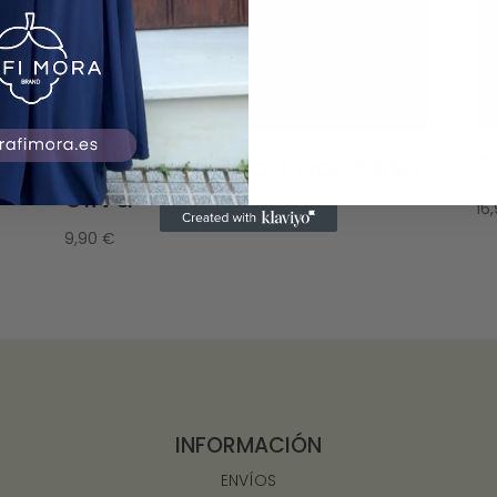
C
Collar/pulsera imantada
oliva
16
9,90
€
INFORMACIÓN
ENVÍOS