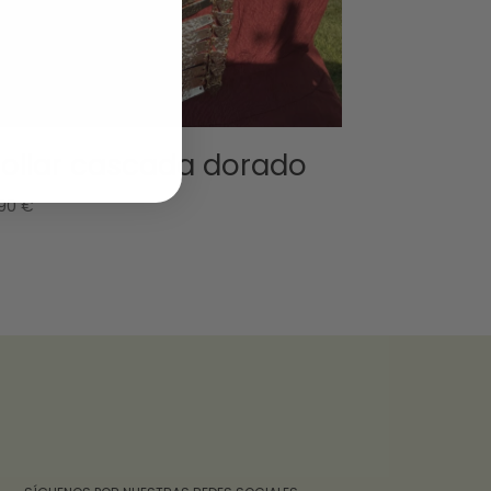
ollar cascada dorado
,90
€