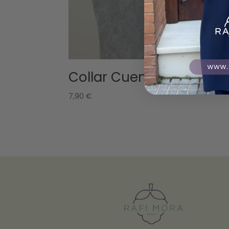
Collar Cuentas grises
7,90
€