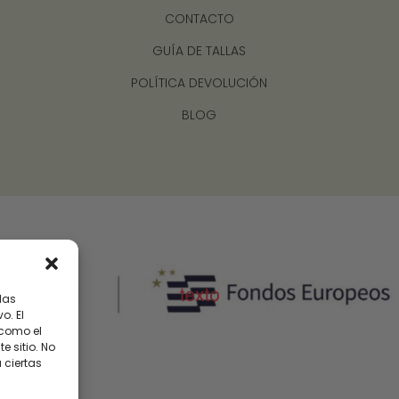
CONTACTO
GUÍA DE TALLAS
POLÍTICA DEVOLUCIÓN
BLOG
las
o. El
 como el
 sitio. No
 ciertas