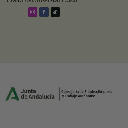
‎ ‎ ‎ ‎ ‎ ‎‎ ‎ SÍGUENOS POR NUESTRAS REDES SOCIALES