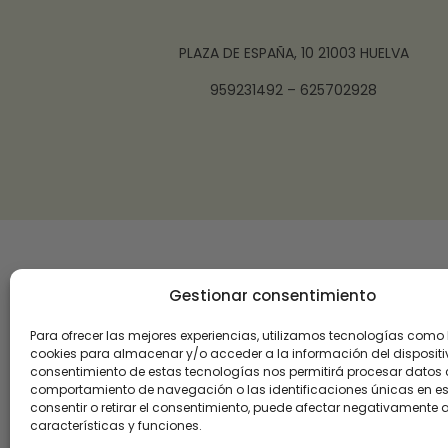
PLAZA DE ESPAÑA, 10 21003 HUELVA
959231492 – 625702928
Gestionar consentimiento
Para ofrecer las mejores experiencias, utilizamos tecnologías como 
cookies para almacenar y/o acceder a la información del dispositiv
consentimiento de estas tecnologías nos permitirá procesar datos
comportamiento de navegación o las identificaciones únicas en este
consentir o retirar el consentimiento, puede afectar negativamente a
características y funciones.