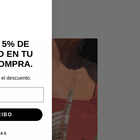
 5% DE
 EN TU
OMPRA.
r el descuento.
RIBO
IAS