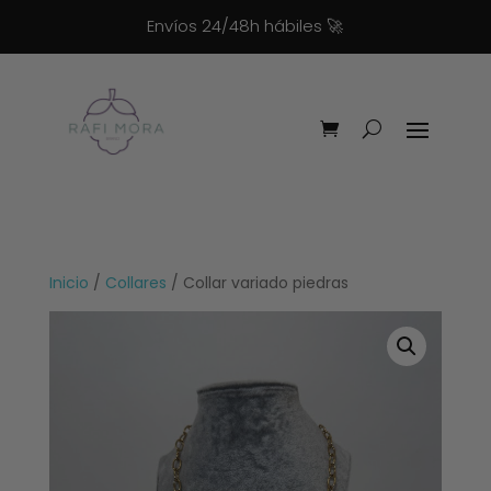
Envíos 24/48h hábiles
🚀
Inicio
/
Collares
/ Collar variado piedras