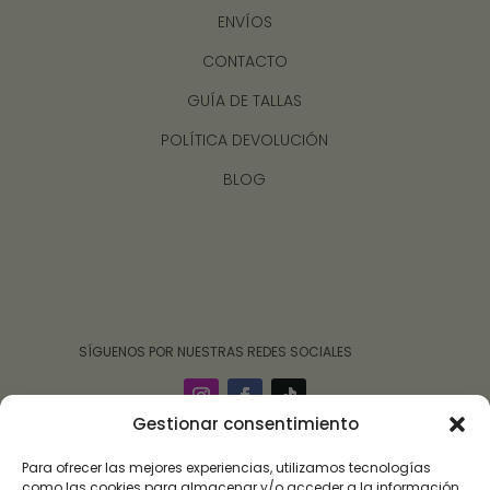
ENVÍOS
CONTACTO
GUÍA DE TALLAS
POLÍTICA DEVOLUCIÓN
BLOG
‎ ‎ ‎ ‎ ‎ ‎‎ ‎ SÍGUENOS POR NUESTRAS REDES SOCIALES
Gestionar consentimiento
Para ofrecer las mejores experiencias, utilizamos tecnologías
como las cookies para almacenar y/o acceder a la información