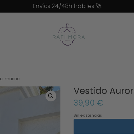
Envíos 24/48h hábiles
🚀
zul marino
Vestido Auror
39,90
€
Sin existencias