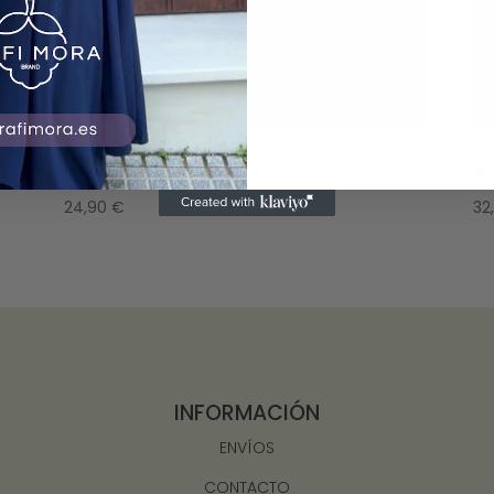
Vestido Paola
V
24,90
€
32
INFORMACIÓN
ENVÍOS
CONTACTO