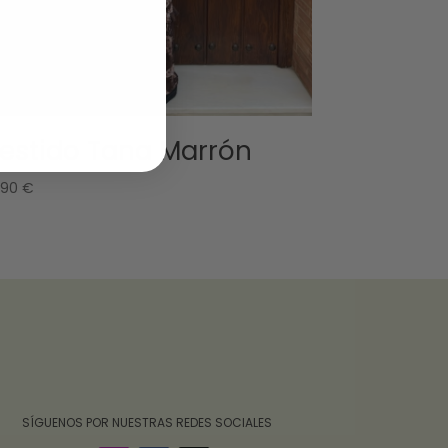
estido Tana Marrón
,90
€
‎ ‎ ‎ ‎ ‎ ‎‎ ‎ SÍGUENOS POR NUESTRAS REDES SOCIALES