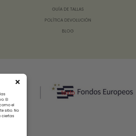
GUÍA DE TALLAS
POLÍTICA DEVOLUCIÓN
BLOG
las
o. El
 como el
 sitio. No
 ciertas