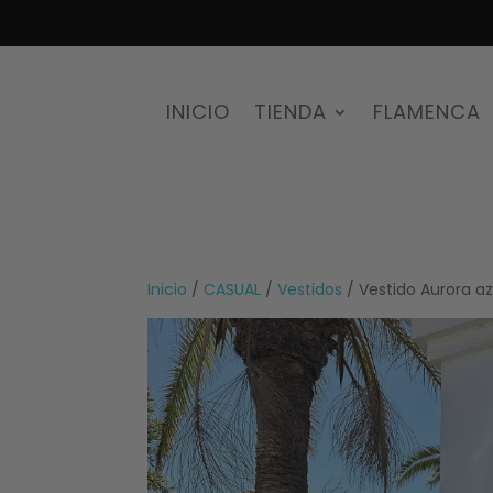
INICIO
TIENDA
FLAMENCA
Inicio
/
CASUAL
/
Vestidos
/ Vestido Aurora a