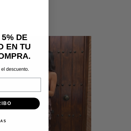
 5% DE
 EN TU
OMPRA.
r el descuento.
RIBO
IAS