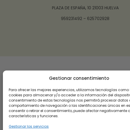
PLAZA DE ESPAÑA, 10 21003 HUELVA
959231492 – 625702928
Gestionar consentimiento
Para ofrecer las mejores experiencias, utilizamos tecnologías como 
cookies para almacenar y/o acceder a la información del dispositiv
consentimiento de estas tecnologías nos permitirá procesar datos
comportamiento de navegación o las identificaciones únicas en este
consentir o retirar el consentimiento, puede afectar negativamente a
características y funciones.
Gestionar los servicios