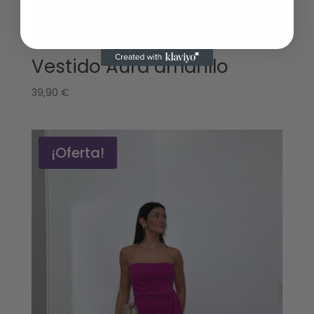
Vestido Aura amarillo
39,90
€
¡Oferta!