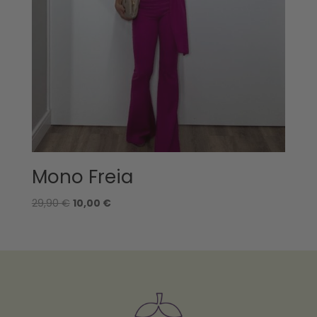
Mono Freia
El
El
29,90
€
10,00
€
precio
precio
original
actual
era:
es:
29,90 €.
10,00 €.