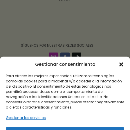
‎ ‎ ‎ ‎ ‎ ‎‎ ‎ SÍGUENOS POR NUESTRAS REDES SOCIALES
Gestionar consentimiento
Para ofrecer las mejores experiencias, utilizamos tecnologías
como las cookies para almacenar y/o acceder a la información
del dispositivo. El consentimiento de estas tecnologías nos
permitirá procesar datos como el comportamiento de
navegación o las identificaciones únicas en este sitio. No
consentir o retirar el consentimiento, puede afectar negativamente
a ciertas características y funciones.
Gestionar los servicios
Roalulo Brand 09 ha sido beneficiaria de subvención
destinada a la transformación digital del sector