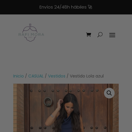
Envíos 24/48h hábiles
🚀
Inicio
/
CASUAL
/
Vestidos
/ Vestido Lola azul