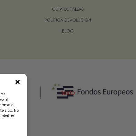
GUÍA DE TALLAS
POLÍTICA DEVOLUCIÓN
BLOG
las
o. El
 como el
 sitio. No
 ciertas