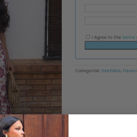
I Agree to the
terms
Categorías:
Vestidos
,
Favori