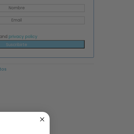
and
privacy policy
Suscribirte
tos