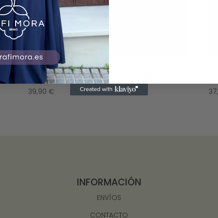
Vestido gasa burdeos
V
39,90
€
37
INFORMACIÓN
ENVÍOS
CONTACTO