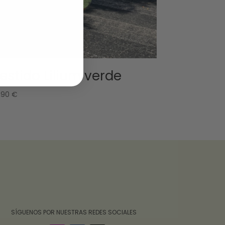
estido Lilium verde
,90
€
‎ ‎ ‎ ‎ ‎ ‎‎ ‎ SÍGUENOS POR NUESTRAS REDES SOCIALES