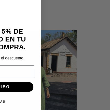
 5% DE
 EN TU
OMPRA.
r el descuento.
RIBO
IAS