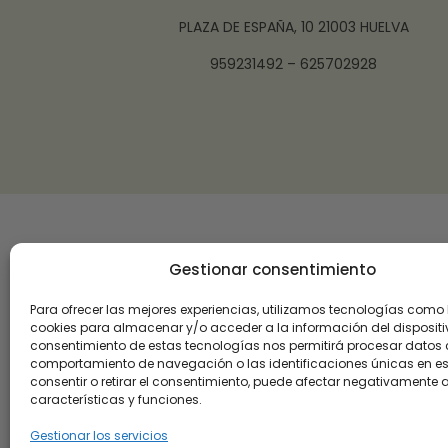
PLAZA DE ESPAÑA, 10 21003 HUELVA
959231492 – 625702928
Gestionar consentimiento
Para ofrecer las mejores experiencias, utilizamos tecnologías como 
cookies para almacenar y/o acceder a la información del dispositiv
consentimiento de estas tecnologías nos permitirá procesar datos
comportamiento de navegación o las identificaciones únicas en este
consentir o retirar el consentimiento, puede afectar negativamente a
características y funciones.
Gestionar los servicios