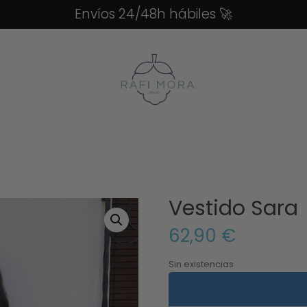
Envíos 24/48h hábiles
🚀
Vestido Sara
62,90
€
Sin existencias