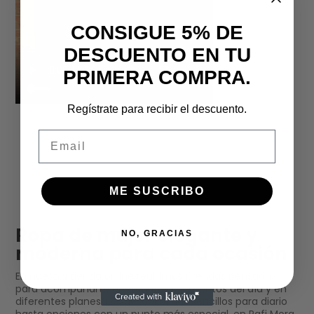
CONSIGUE 5% DE
DESCUENTO EN TU
PRIMERA COMPRA.
Regístrate para recibir el descuento.
Email
ME SUSCRIBO
Ropa de mujer elegante y
NO, GRACIAS
moderna para cada ocasión
En nuestra tienda online reunimos prendas pensadas
para acompañarte en distintos momentos del día y en
diferentes planes. Desde looks más sencillos para diario