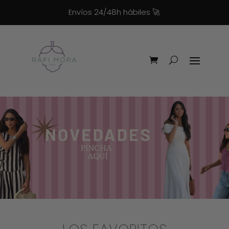
Envíos 24/48h hábiles
🚀