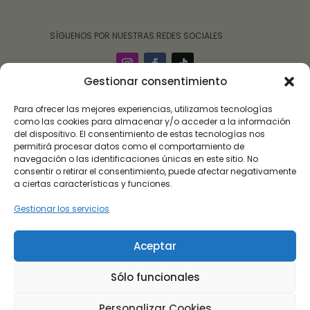
‎ ‎ ‎ ‎ ‎ ‎‎ ‎ SÍGUENOS POR NUESTRAS REDES SOCIALES
Gestionar consentimiento
Para ofrecer las mejores experiencias, utilizamos tecnologías
como las cookies para almacenar y/o acceder a la información
del dispositivo. El consentimiento de estas tecnologías nos
permitirá procesar datos como el comportamiento de
navegación o las identificaciones únicas en este sitio. No
consentir o retirar el consentimiento, puede afectar negativamente
a ciertas características y funciones.
Gestionar los servicios
Roalulo Brand 09 ha sido beneficiaria de subvención
destinada a la transformación digital del sector
Aceptar
comercial y artesano en Andalucía, para la mejora del
grado de digitalización, implantación de soluciones
Sólo funcionales
para la transformación digital y la mejora de la
seguridad y fiabilidad de los procesos.
Personalizar Cookies