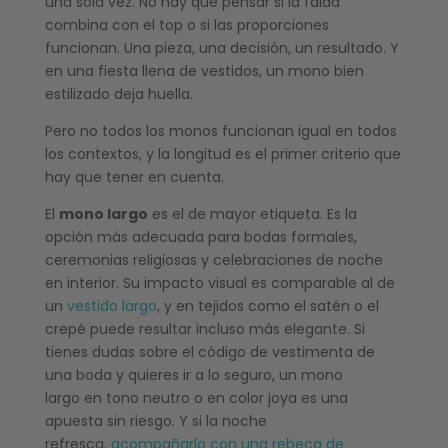
una sola vez. No hay que pensar si la falda
combina con el top o si las proporciones
funcionan. Una pieza, una decisión, un resultado. Y
en una fiesta llena de vestidos, un mono bien
estilizado deja huella.
Pero no todos los monos funcionan igual en todos
los contextos, y la longitud es el primer criterio que
hay que tener en cuenta.
El
mono largo
es el de mayor etiqueta. Es la
opción más adecuada para bodas formales,
ceremonias religiosas y celebraciones de noche
en interior. Su impacto visual es comparable al de
un
vestido largo
, y en tejidos como el satén o el
crepé puede resultar incluso más elegante. Si
tienes dudas sobre el código de vestimenta de
una boda y quieres ir a lo seguro, un mono
largo en tono neutro o en color joya es una
apuesta sin riesgo. Y si la noche
refresca,
acompañarlo con una rebeca de