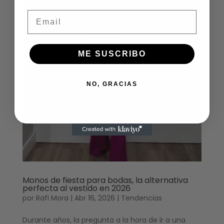
Email
ME SUSCRIBO
NO, GRACIAS
Monos de fiesta para bodas, la alternativa
perfecta al vestido en 2026
por
Rafi Mora
|
Abr 16, 2026
|
Tendencias
Durante años, la pregunta a la hora de ir a una