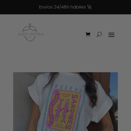
Envíos 24/48h hábiles
🚀