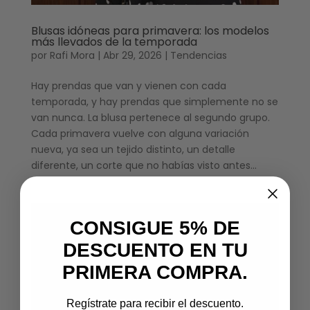
Blusas idóneas para primavera: los modelos
más llevados de la temporada
por
Rafi Mora
|
Abr 29, 2026
|
Tendencias
Hay prendas que van y vienen con cada
temporada, y hay prendas que simplemente no se
van nunca. La blusa pertenece al segundo grupo.
Cada primavera vuelve con alguna variación
nueva, ya sea un tejido distinto, un detalle
diferente, un corte que no habías visto antes...
CONSIGUE 5% DE
DESCUENTO EN TU
PRIMERA COMPRA.
Regístrate para recibir el descuento.