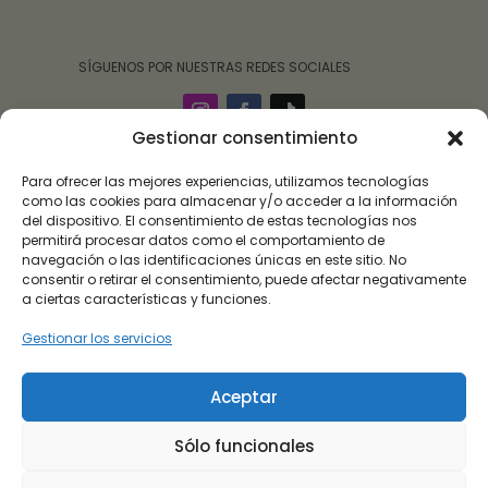
‎ ‎ ‎ ‎ ‎ ‎‎ ‎ SÍGUENOS POR NUESTRAS REDES SOCIALES
Gestionar consentimiento
Para ofrecer las mejores experiencias, utilizamos tecnologías
como las cookies para almacenar y/o acceder a la información
del dispositivo. El consentimiento de estas tecnologías nos
permitirá procesar datos como el comportamiento de
navegación o las identificaciones únicas en este sitio. No
consentir o retirar el consentimiento, puede afectar negativamente
a ciertas características y funciones.
Gestionar los servicios
Roalulo Brand 09 ha sido beneficiaria de subvención
destinada a la transformación digital del sector
Aceptar
comercial y artesano en Andalucía, para la mejora del
grado de digitalización, implantación de soluciones
Sólo funcionales
para la transformación digital y la mejora de la
seguridad y fiabilidad de los procesos.