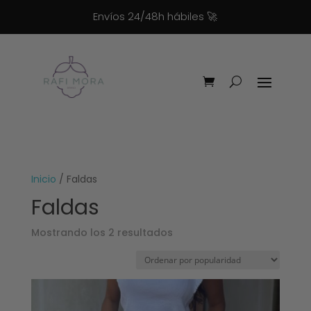
Envíos 24/48h hábiles
🚀
Inicio
/ Faldas
Faldas
Ordenado
Mostrando los 2 resultados
por
popularidad