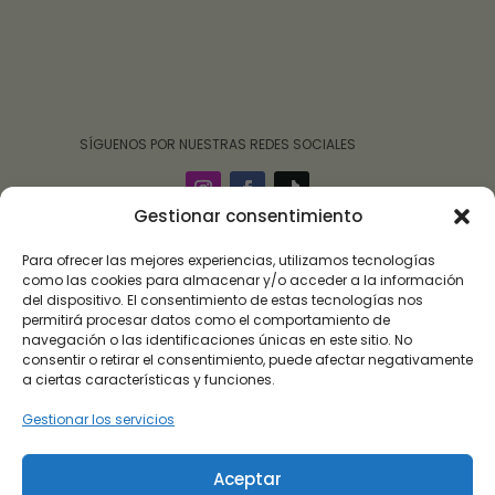
‎ ‎ ‎ ‎ ‎ ‎‎ ‎ SÍGUENOS POR NUESTRAS REDES SOCIALES
Gestionar consentimiento
Para ofrecer las mejores experiencias, utilizamos tecnologías
como las cookies para almacenar y/o acceder a la información
del dispositivo. El consentimiento de estas tecnologías nos
permitirá procesar datos como el comportamiento de
navegación o las identificaciones únicas en este sitio. No
consentir o retirar el consentimiento, puede afectar negativamente
a ciertas características y funciones.
Gestionar los servicios
Roalulo Brand 09 ha sido beneficiaria de subvención
destinada a la transformación digital del sector
Aceptar
comercial y artesano en Andalucía, para la mejora del