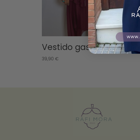
Vestido gasa burdeos
39,90
€