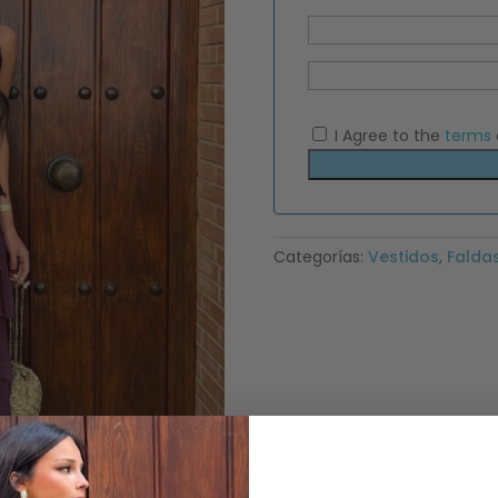
I Agree to the
terms
Categorías:
Vestidos
,
Falda