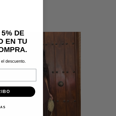
 5% DE
 EN TU
OMPRA.
r el descuento.
RIBO
IAS