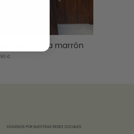
estido Aurora marrón
,90
€
‎ ‎ ‎ ‎ ‎ ‎‎ ‎ SÍGUENOS POR NUESTRAS REDES SOCIALES