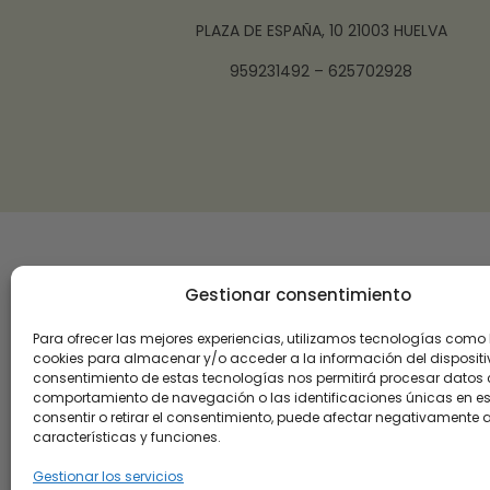
PLAZA DE ESPAÑA, 10 21003 HUELVA
959231492 – 625702928
Gestionar consentimiento
Para ofrecer las mejores experiencias, utilizamos tecnologías como 
cookies para almacenar y/o acceder a la información del dispositiv
consentimiento de estas tecnologías nos permitirá procesar datos
comportamiento de navegación o las identificaciones únicas en este
consentir o retirar el consentimiento, puede afectar negativamente a
características y funciones.
Gestionar los servicios