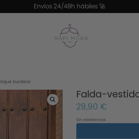
Envíos 24/48h hábiles
🚀
onique burdeos
Falda-vestid
29,90
€
Sin existencias