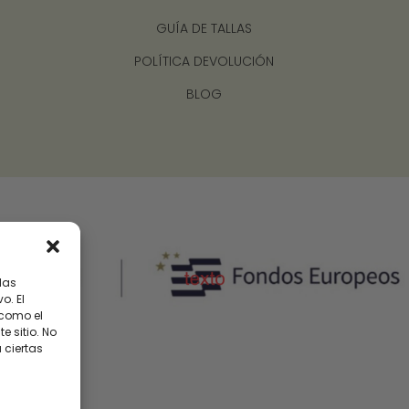
GUÍA DE TALLAS
POLÍTICA DEVOLUCIÓN
BLOG
las
o. El
 como el
 sitio. No
 ciertas