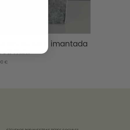
ollar/pulsera imantada
osa mini
90
€