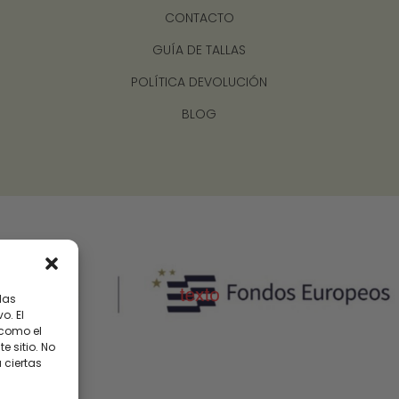
CONTACTO
GUÍA DE TALLAS
POLÍTICA DEVOLUCIÓN
BLOG
las
o. El
 como el
 sitio. No
 ciertas