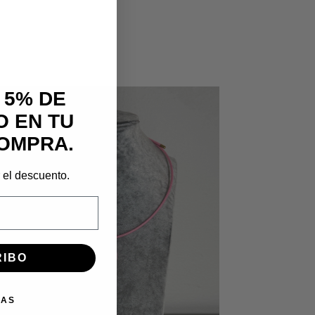
 5% DE
 EN TU
OMPRA.
r el descuento.
RIBO
IAS