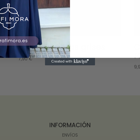
Collar Cuentas grises
C
r
7,90
€
9,
INFORMACIÓN
ENVÍOS