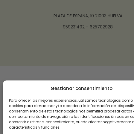
PLAZA DE ESPAÑA, 10 21003 HUELVA
959231492 – 625702928
Gestionar consentimiento
Para ofrecer las mejores experiencias, utilizamos tecnologías como 
cookies para almacenar y/o acceder a la información del dispositiv
consentimiento de estas tecnologías nos permitirá procesar datos
comportamiento de navegación o las identificaciones únicas en este
consentir o retirar el consentimiento, puede afectar negativamente a
características y funciones.