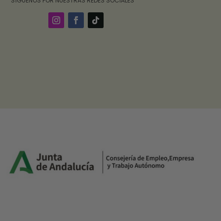
‎ ‎ ‎ ‎ ‎ ‎‎ ‎ SÍGUENOS POR NUESTRAS REDES SOCIALES