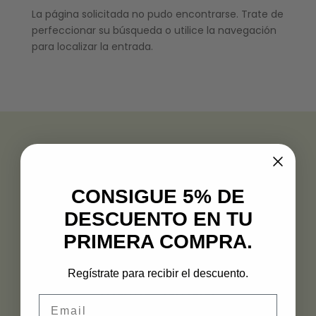
La página solicitada no pudo encontrarse. Trate de
perfeccionar su búsqueda o utilice la navegación
para localizar la entrada.
CONSIGUE 5% DE
DESCUENTO EN TU
PRIMERA COMPRA.
PLAZA DE ESPAÑA, 10 21003 HUELVA
Regístrate para recibir el descuento.
959231492 – 625702928
Email